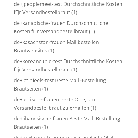
de+jpeoplemeet-test Durchschnittliche Kosten
fГјr Versandbestellbraut
(1)
de+kanadische-frauen Durchschnittliche
Kosten fГјr Versandbestellbraut
(1)
de+kasachstan-frauen Mail bestellen
Brautwebsites
(1)
de+koreancupid-test Durchschnittliche Kosten
fГјr Versandbestellbraut
(1)
de+latinfeels-test Beste Mail -Bestellung
Brautseiten
(1)
de+lettische-frauen Beste Orte, um
Versandbestellbraut zu erhalten
(1)
de+libanesische-frauen Beste Mail -Bestellung
Brautseiten
(1)
de+mailorder-brautgeschichten Beste Mail -