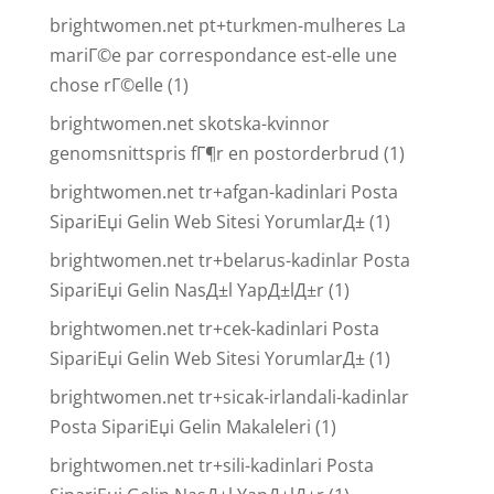
brightwomen.net pt+turkmen-mulheres La
mariГ©e par correspondance est-elle une
chose rГ©elle
(1)
brightwomen.net skotska-kvinnor
genomsnittspris fГ¶r en postorderbrud
(1)
brightwomen.net tr+afgan-kadinlari Posta
SipariЕџi Gelin Web Sitesi YorumlarД±
(1)
brightwomen.net tr+belarus-kadinlar Posta
SipariЕџi Gelin NasД±l YapД±lД±r
(1)
brightwomen.net tr+cek-kadinlari Posta
SipariЕџi Gelin Web Sitesi YorumlarД±
(1)
brightwomen.net tr+sicak-irlandali-kadinlar
Posta SipariЕџi Gelin Makaleleri
(1)
brightwomen.net tr+sili-kadinlari Posta