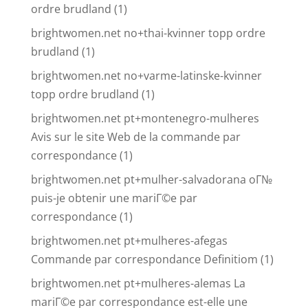
ordre brudland
(1)
brightwomen.net no+thai-kvinner topp ordre
brudland
(1)
brightwomen.net no+varme-latinske-kvinner
topp ordre brudland
(1)
brightwomen.net pt+montenegro-mulheres
Avis sur le site Web de la commande par
correspondance
(1)
brightwomen.net pt+mulher-salvadorana oГ№
puis-je obtenir une mariГ©e par
correspondance
(1)
brightwomen.net pt+mulheres-afegas
Commande par correspondance Definitiom
(1)
brightwomen.net pt+mulheres-alemas La
mariГ©e par correspondance est-elle une