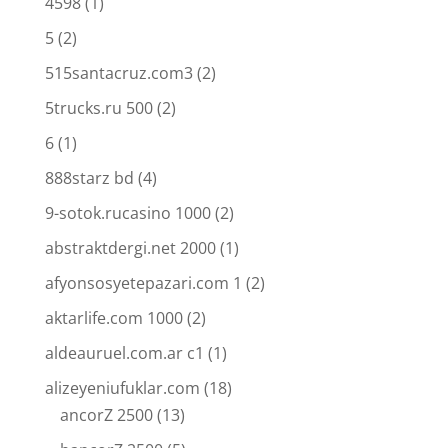
4598
(1)
5
(2)
515santacruz.com3
(2)
5trucks.ru 500
(2)
6
(1)
888starz bd
(4)
9-sotok.rucasino 1000
(2)
abstraktdergi.net 2000
(1)
afyonsosyetepazari.com 1
(2)
aktarlife.com 1000
(2)
aldeauruel.com.ar c1
(1)
alizeyeniufuklar.com
(18)
ancorZ 2500
(13)