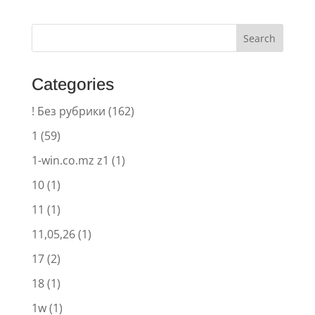
Categories
! Без рубрики
(162)
1
(59)
1-win.co.mz z1
(1)
10
(1)
11
(1)
11,05,26
(1)
17
(2)
18
(1)
1w
(1)