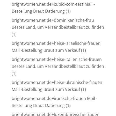
brightwomen.net de+cupid-com-test Mail -
Bestellung Braut Datierung
(1)
brightwomen.net de+dominikanische-frau
Bestes Land, um Versandbestellbraut zu finden
(1)
brightwomen.net de+heise-israelische-frauen
Mail -Bestellung Braut zum Verkauf
(1)
brightwomen.net de+heise-italienische-frauen
Bestes Land, um Versandbestellbraut zu finden
(1)
brightwomen.net de+heise-ukrainische-frauen
Mail -Bestellung Braut zum Verkauf
(1)
brightwomen.net de+iranische-frauen Mail -
Bestellung Braut Datierung
(1)
brightwomen.net de+luxemburgische-frauen