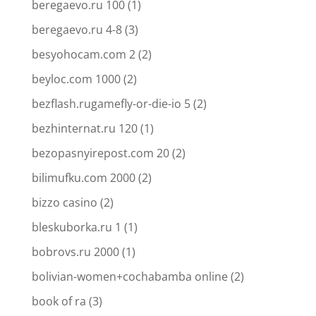
beregaevo.ru 100
(1)
beregaevo.ru 4-8
(3)
besyohocam.com 2
(2)
beyloc.com 1000
(2)
bezflash.rugamefly-or-die-io 5
(2)
bezhinternat.ru 120
(1)
bezopasnyirepost.com 20
(2)
bilimufku.com 2000
(2)
bizzo casino
(2)
bleskuborka.ru 1
(1)
bobrovs.ru 2000
(1)
bolivian-women+cochabamba online
(2)
book of ra
(3)