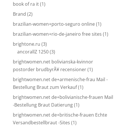
book of ra it
(1)
Brand
(2)
brazilian-women+porto-seguro online
(1)
brazilian-women+rio-de-janeiro free sites
(1)
brightone.ru
(3)
ancorallZ 1250
(3)
brightwomen.net bolivianska-kvinnor
postorder brudbyrÃ¥ recensioner
(1)
brightwomen.net de+armenische-frau Mail -
Bestellung Braut zum Verkauf
(1)
brightwomen.net de+bolivianische-frauen Mail
-Bestellung Braut Datierung
(1)
brightwomen.net de+britische-frauen Echte
Versandbestellbraut -Sites
(1)