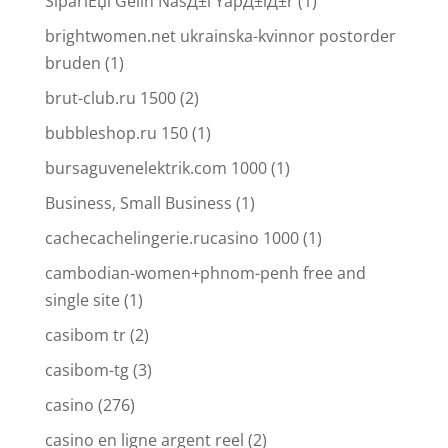
SipariЕџi Gelin NasД±l YapД±lД±r
(1)
brightwomen.net ukrainska-kvinnor postorder
bruden
(1)
brut-club.ru 1500
(2)
bubbleshop.ru 150
(1)
bursaguvenelektrik.com 1000
(1)
Business, Small Business
(1)
cachecachelingerie.rucasino 1000
(1)
cambodian-women+phnom-penh free and
single site
(1)
casibom tr
(2)
casibom-tg
(3)
casino
(276)
casino en ligne argent reel
(2)