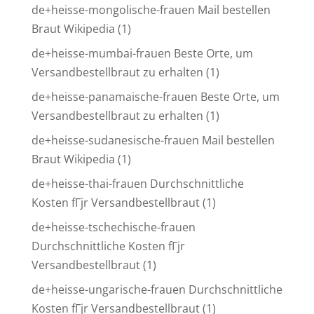
de+heisse-mongolische-frauen Mail bestellen
Braut Wikipedia
(1)
de+heisse-mumbai-frauen Beste Orte, um
Versandbestellbraut zu erhalten
(1)
de+heisse-panamaische-frauen Beste Orte, um
Versandbestellbraut zu erhalten
(1)
de+heisse-sudanesische-frauen Mail bestellen
Braut Wikipedia
(1)
de+heisse-thai-frauen Durchschnittliche
Kosten fГјr Versandbestellbraut
(1)
de+heisse-tschechische-frauen
Durchschnittliche Kosten fГјr
Versandbestellbraut
(1)
de+heisse-ungarische-frauen Durchschnittliche
Kosten fГјr Versandbestellbraut
(1)