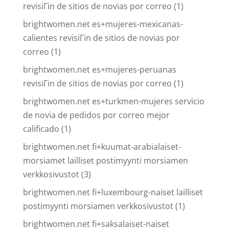
revisiГіn de sitios de novias por correo
(1)
brightwomen.net es+mujeres-mexicanas-
calientes revisiГіn de sitios de novias por
correo
(1)
brightwomen.net es+mujeres-peruanas
revisiГіn de sitios de novias por correo
(1)
brightwomen.net es+turkmen-mujeres servicio
de novia de pedidos por correo mejor
calificado
(1)
brightwomen.net fi+kuumat-arabialaiset-
morsiamet lailliset postimyynti morsiamen
verkkosivustot
(3)
brightwomen.net fi+luxembourg-naiset lailliset
postimyynti morsiamen verkkosivustot
(1)
brightwomen.net fi+saksalaiset-naiset