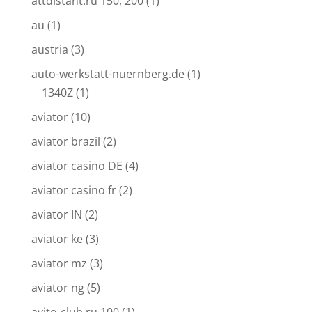
attdistant.ru 150, 200
(1)
au
(1)
austria
(3)
auto-werkstatt-nuernberg.de
(1)
1340Z
(1)
aviator
(10)
aviator brazil
(2)
aviator casino DE
(4)
aviator casino fr
(2)
aviator IN
(2)
aviator ke
(3)
aviator mz
(3)
aviator ng
(5)