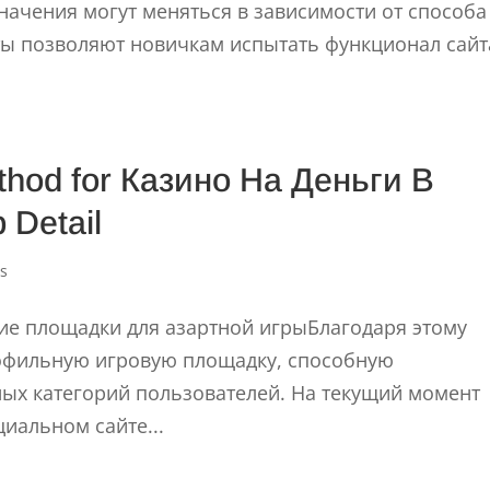
начения могут меняться в зависимости от способа
ы позволяют новичкам испытать функционал сайт
thod for Казино На Деньги В
 Detail
s
ие площадки для азартной игрыБлагодаря этому
офильную игровую площадку, способную
ых категорий пользователей. На текущий момент
иальном сайте...