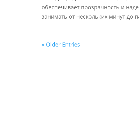
обеспечивает прозрачность и над
занимать от нескольких минут до п
« Older Entries