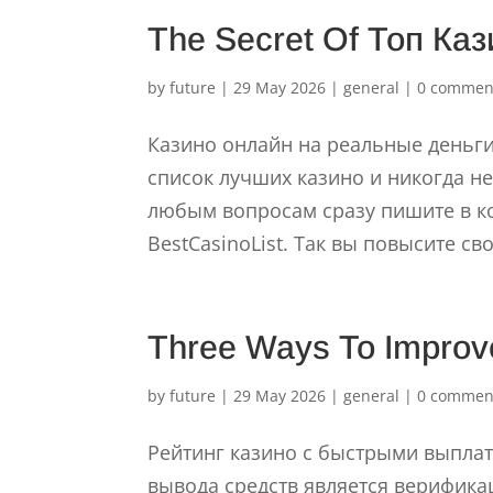
The Secret Of Топ Ка
by
future
|
29 May 2026
|
general
|
0 commen
Казино онлайн на реальные деньг
список лучших казино и никогда н
любым вопросам сразу пишите в к
BestCasinoList. Так вы повысите сво
Three Ways To Improv
by
future
|
29 May 2026
|
general
|
0 commen
Рейтинг казино с быстрыми выпла
вывода средств является верифика