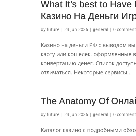
What It’s best to Hav
Казино На Деньги Иг
by
future
|
23 Jun 2026
|
general
|
0 comment
Казино на деньги РФ с выводом вы
карту или кошелек, оформленные в
конвертацию денег. Список доступ
отличаться. Некоторые сервисы...
The Anatomy Of Онла
by
future
|
23 Jun 2026
|
general
|
0 comment
Каталог казино с подробными обз