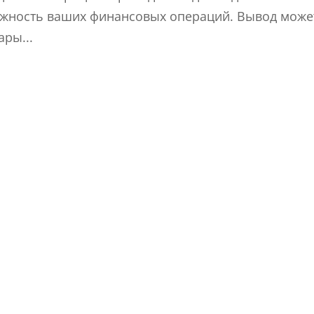
ежность ваших финансовых операций. Вывод може
ары...