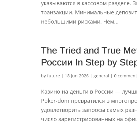
указываются в кассовом разделе. З
транзакции. Минимальные депозит
небольшими рисками. Чем...
The Tried and True Me
России In Step by Step
by
future
|
18 Jun 2026
|
general
|
0 comment
Казино на деньги в России — лучш
Poker-dom превратился в многопр
удовлетворить запросы самых разн
число зарегистрированных на офиц