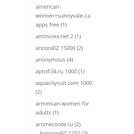
american-
women+sunnyvale-ca
apps free
(1)
amminex.net 2
(1)
ancorallZ 15000
(2)
anonymous
(4)
aprofi34.ru 1000
(1)
aquacitysuit.com 1000
(2)
armenian-women for
adults
(1)
aromeconte.ru
(2)
bancorallZ 1250
(2)